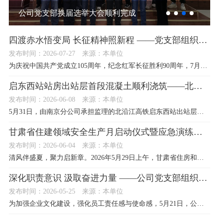
公司党支部换届选举大会顺利完成
四渡赤水悟变局 长征精神照新程 ——党支部组织观看革命历史影片《四渡》
发布时间：2026-07-27
来源：本单位
为庆祝中国共产党成立105周年，纪念红军长征胜利90周年，7月24日下午，公司党支部组织党员代表及群众代表赴兰州华夏影城开展红色观影主题活动，集中观看重大革命历史题材电影《四渡》，以光影为媒重温峥嵘岁月，以精神为炬砥砺奋进征程。
启东西站站房出站层首段混凝土顺利浇筑——北沿江高铁建设再迎新节点
发布时间：2026-06-08
来源：本单位
5月31日，由南京分公司承担监理的北沿江高铁启东西站出站层首段顺利完成高支模区域大体积混凝土浇筑。本次节点施工圆满落地，标志着站房主体结构施工进入新阶段，为后续站房主体封顶、机电设备安装等各项工序有序推进奠定坚实基础。
甘肃省住建领域安全生产月启动仪式暨应急演练、质量安全标准化观摩活动在西北师范大学理科综合科研楼项目部顺利举办
发布时间：2026-06-04
来源：本单位
清风伴盛夏，聚力启新章。2026年5月29日上午，甘肃省住房和城乡建设厅联合甘肃建投、省应急管理厅、省消防救援总队等单位，在西北师范大学理科综合科研楼项目部举办甘肃省住建领域安全生产月启动仪式暨应急演练、质量安全标准化观摩活动，公司总经理袁祖德和项目总监马庆参加了本次活动。
深化职责意识 汲取奋进力量 ——公司党支部组织观看乡村振兴影片《咱村不能没有你》
发布时间：2026-05-25
来源：本单位
为加强企业文化建设，强化员工责任感与使命感，5月21日，公司党支部组织党员和员工代表观看了乡村振兴主题电影《咱村不能没有你》。本次活动作为公司学习教育的重要环节，旨在通过观影引导员工深入感悟基层奋斗精神，筑牢“为工程负责、为人民把关”的思想根基。