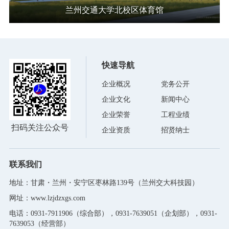
兰州交通大学北校区体育馆
快速导航
企业概况
党务公开
企业文化
新闻中心
企业荣誉
工程业绩
扫码关注公众号
企业资质
招贤纳士
联系我们
地址：甘肃・兰州・安宁区枣林路139号（兰州交大科技园）
网址：www.lzjdzxgs.com
电话：0931-7911906（综合部），0931-7639051（企划部），0931-
7639053（经营部）